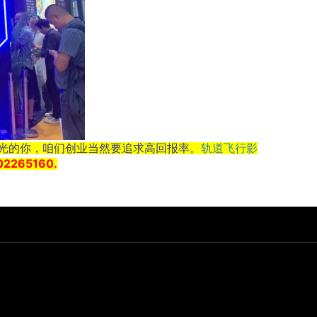
眼光的你，咱们创业当然要追求高回报率。
轨道飞行影
265160.