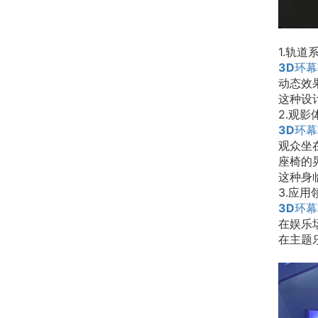
1.轨道
3D环
动态效
这种设
2.观影
3D环
观众坐
座椅的
这种身
3.应用
3D环
在娱乐
在主题