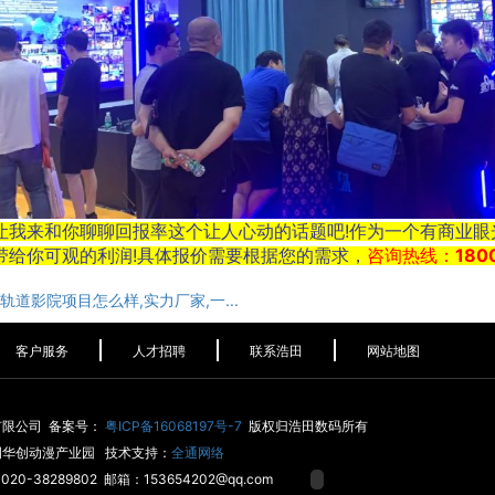
让我来和你聊聊回报率这个让人心动的话题吧!作为一个有商业
带给你可观的利润!具体报价需要根据您的需求，
咨询热线：18002
轨道影院项目怎么样,实力厂家,一...
客户服务
人才招聘
联系浩田
网站地图
有限公司 备案号：
粤ICP备16068197号-7
版权归浩田数码所有
侧华创动漫产业园 技术支持：
全通网络
20-38289802 邮箱：153654202@qq.com