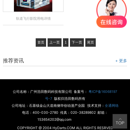
轨道飞行影院用电详情
首页
上一页
1
下一页
尾页
推荐资讯
+ 更多
公司名称：广州浩田数码科技有限公司 备案号：
粤ICP备16068197
号-7
版权归浩田数码所有
公司地址：石基镇金山大道南侧华创动漫产业园 技术支持：
全通网络
电话：400-030-2780 传真：020-38289802 邮箱：
153654202@qq.com
COPYRIGHT @ 2004 HyDarts.COM ALL RIGHTS RESRVED