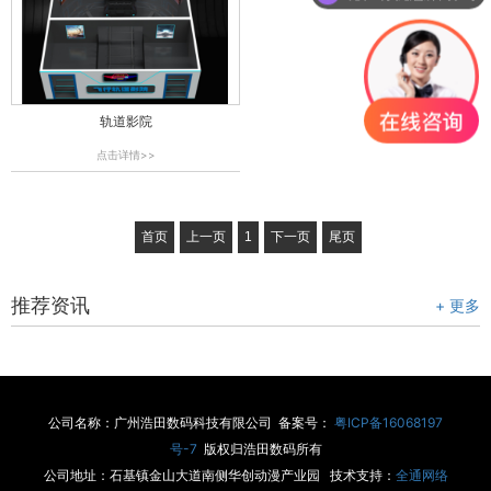
轨道影院
点击详情>>
首页
上一页
1
下一页
尾页
推荐资讯
+ 更多
公司名称：广州浩田数码科技有限公司 备案号：
粤ICP备16068197
号-7
版权归浩田数码所有
公司地址：石基镇金山大道南侧华创动漫产业园 技术支持：
全通网络